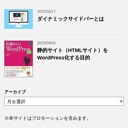
2019/04/17
ダイナミックサイドバーとは
2019/04/04
静的サイト（HTMLサイト）を
WordPress化する目的
アーカイブ
ア
ー
カ
イ
※本サイトはプロモーションを含みます。
ブ